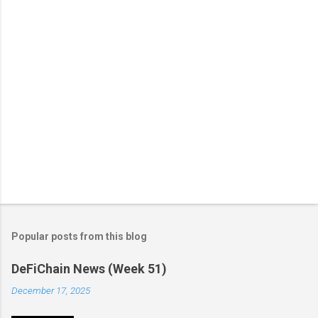
s
Popular posts from this blog
DeFiChain News (Week 51)
December 17, 2025