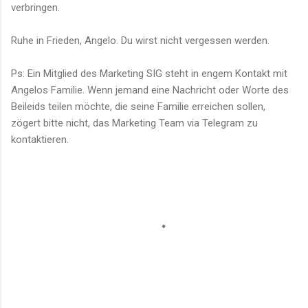
verbringen.
Ruhe in Frieden, Angelo. Du wirst nicht vergessen werden.
Ps: Ein Mitglied des Marketing SIG steht in engem Kontakt mit
Angelos Familie. Wenn jemand eine Nachricht oder Worte des
Beileids teilen möchte, die seine Familie erreichen sollen,
zögert bitte nicht, das Marketing Team via Telegram zu
kontaktieren.
C
o
m
m
e
n
t